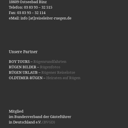
18609 Ostseebad Binz
Telefon: 03 83 93 – 32 515
Fax: 03 83 93 – 32 114
eMail: info [at]reiseleiter-ruegen.de
Unsere Partner
BOY TOURS –
Rügenrundfahrten
RÜGEN BILDER –
Rügenfotos
RÜGEN URLAUB –
Rügener Reiselotse
OLDTIMER-RÜGEN –
Heiraten auf Rügen
Mitglied
im Bundesverband der Gästeführer
in Deutschland e.V.
(BVGD)