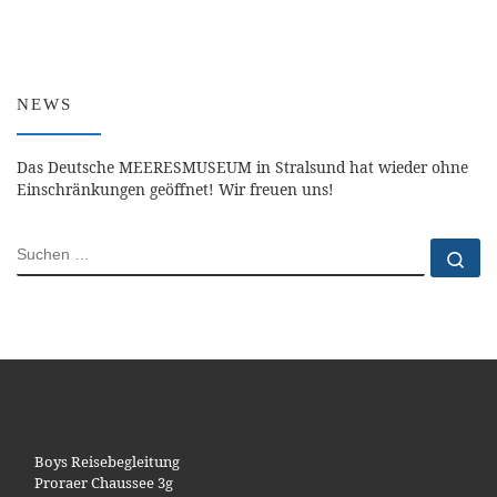
NEWS
Das Deutsche MEERESMUSEUM in Stralsund hat wieder ohne
Einschränkungen geöffnet! Wir freuen uns!
SUCHE
Su
Boys Reisebegleitung
Proraer Chaussee 3g