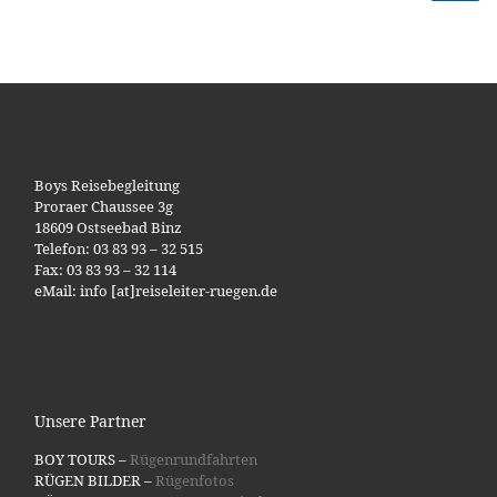
Boys Reisebegleitung
Proraer Chaussee 3g
18609 Ostseebad Binz
Telefon: 03 83 93 – 32 515
Fax: 03 83 93 – 32 114
eMail: info [at]reiseleiter-ruegen.de
Unsere Partner
BOY TOURS –
Rügenrundfahrten
RÜGEN BILDER –
Rügenfotos