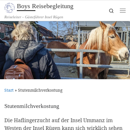
Boys Reisebegleitung
Zum Inhalt springen
Search
Me
Reiseleiter – Gästeführer Insel Rügen
Start
»
Stutenmilchverkostung
Stutenmilchverkostung
Die Haflingerzucht auf der Insel Ummanz im
Westen der Insel Rügen kann sich wirklich sehen